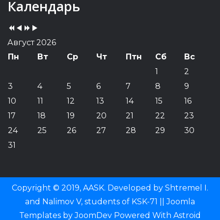
Previous
Previous
Next
Next
Календарь
Year
Month
Year
Month
Август 2026
Пн
Вт
Ср
Чт
Птн
Сб
Вс
1
2
3
4
5
6
7
8
9
10
11
12
13
14
15
16
17
18
19
20
21
22
23
24
25
26
27
28
29
30
31
Copyright © 2019, AASK. Developed by Shtremel I.
and Nalimov V, students of KSK-71 ||
Joomla
Templates
by
JoomDev
Powered With
Astroid